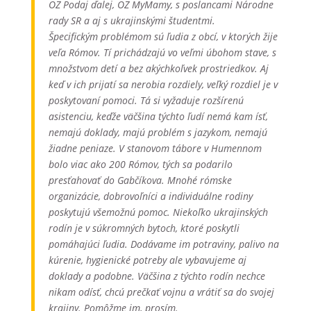
OZ Podaj ďalej, OZ MyMamy, s poslancami Národne
rady SR a aj s ukrajinskými študentmi.
Špecifickým problémom sú ľudia z obcí, v ktorých žije
veľa Rómov. Tí prichádzajú vo veľmi úbohom stave, s
množstvom detí a bez akýchkoľvek prostriedkov. Aj
keď v ich prijatí sa nerobia rozdiely, veľký rozdiel je v
poskytovaní pomoci. Tá si vyžaduje rozšírenú
asistenciu, keďže väčšina týchto ľudí nemá kam ísť,
nemajú doklady, majú problém s jazykom, nemajú
žiadne peniaze. V stanovom tábore v Humennom
bolo viac ako 200 Rómov, tých sa podarilo
presťahovať do Gabčíkova. Mnohé rómske
organizácie, dobrovoľníci a individuálne rodiny
poskytujú všemožnú pomoc. Niekoľko ukrajinských
rodín je v súkromných bytoch, ktoré poskytli
pomáhajúci ľudia. Dodávame im potraviny, palivo na
kúrenie, hygienické potreby ale vybavujeme aj
doklady a podobne. Väčšina z týchto rodín nechce
nikam odísť, chcú prečkať vojnu a vrátiť sa do svojej
krajiny. Pomôžme im, prosím.