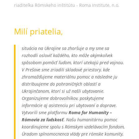
riaditeľka Rómskeho inštitútu - Roma Institute, n.o.
Milí priatelia,
situácia na Ukrajine sa zhoršuje a my sme sa
rozhodli osloviť každého, kto môže akýmkoľvek
spôsobom pomôcť ľuďom, ktorí utekajú pred vojnou.
V Prešove sme zriadili skladové priestory, kde
zhromažďujeme materiálnu pomoc a následne ju
distribuujeme do pohraničných oblastí a
Ukrajinčanom, ktorí si už našli ubytovanie.
Organizujeme dobrovoľníkov, poskytujeme
informácie aj asistenciu pri ubytovaní a doprave.
Vytvorili sme platformu
Roma for Humanity –
Rómovia za ľudskosť
. Našu humanitárnu pomoc
koordinujeme spolu s Rómskym vzdelávacím fondom,
Úradom splnomocnenca vlády pre rómske komunity,