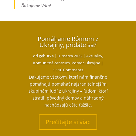
Ďakujeme Vám!
Pomáhame Rómom z
Ukrajiny, pridáte sa?
od
geburka
|
3. marca 2022
|
Aktuality
,
Komunitné centrum
,
Pomoc Ukrajine
|
1 110 Comments
Ďakujeme všetkým, ktorí nám finančne
pomáhajú pomáhať najzraniteľnejším
skupinám ľudí z Ukrajiny – ľuďom, ktorí
stratili pôvodný domov a náhradný
nachádzajú ešte ťažšie.
Prečítajte si viac