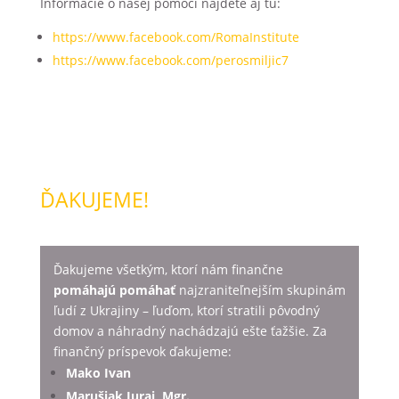
Informácie o našej pomoci nájdete aj tu:
https://www.facebook.com/RomaInstitute
https://www.facebook.com/perosmiljic7
ĎAKUJEME!
Ďakujeme všetkým, ktorí nám finančne
pomáhajú pomáhať
najzraniteľnejším skupinám
ľudí z Ukrajiny – ľuďom, ktorí stratili pôvodný
domov a náhradný nachádzajú ešte ťažšie. Za
finančný príspevok ďakujeme:
Mako Ivan
Marušiak Juraj, Mgr.